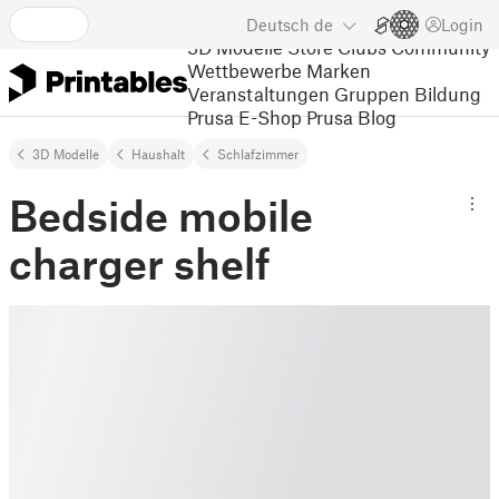
Deutsch
de
Login
3D Modelle
Store
Clubs
Community
Wettbewerbe
Marken
Veranstaltungen
Gruppen
Bildung
Prusa E-Shop
Prusa Blog
3D Modelle
Haushalt
Schlafzimmer
Bedside mobile
charger shelf