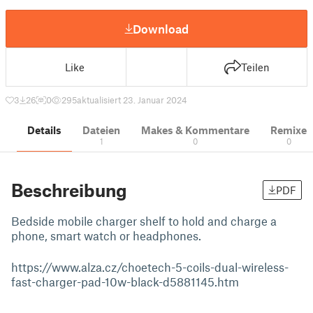
Download
Like
Teilen
3
26
0
295
aktualisiert 23. Januar 2024
Details
Dateien
Makes & Kommentare
Remixe
1
0
0
Beschreibung
PDF
Bedside mobile charger shelf to hold and charge a
phone, smart watch or headphones.
https://www.alza.cz/choetech-5-coils-dual-wireless-
fast-charger-pad-10w-black-d5881145.htm