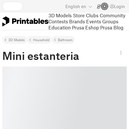
English
en
Login
3D Models
Store
Clubs
Community
Contests
Brands
Events
Groups
Education
Prusa Eshop
Prusa Blog
3D Models
Household
Bathroom
Mini estanteria