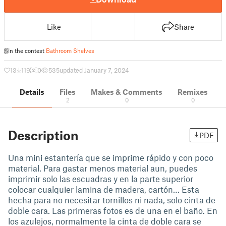
Like
Share
In the contest
Bathroom Shelves
13
119
0
535
updated January 7, 2024
Details
Files
Makes & Comments
Remixes
2
0
0
Description
PDF
Una mini estantería que se imprime rápido y con poco
material. Para gastar menos material aun, puedes
imprimir solo las escuadras y en la parte superior
colocar cualquier lamina de madera, cartón… Esta
hecha para no necesitar tornillos ni nada, solo cinta de
doble cara. Las primeras fotos es de una en el baño. En
los azulejos, normalmente la cinta de doble cara se