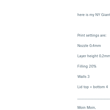
here is my NY Giants
Print settings are:
Nozzle 0.4mm
Layer height 0.2m
Filling 20%
Walls 3
Lid top + bottom 4
______________________
Moin Moin,