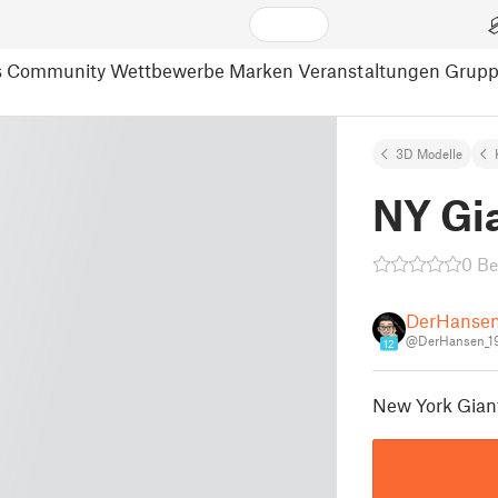
s
Community
Wettbewerbe
Marken
Veranstaltungen
Grup
3D Modelle
NY Gi
0 B
DerHanse
@DerHansen_1
12
New York Gian