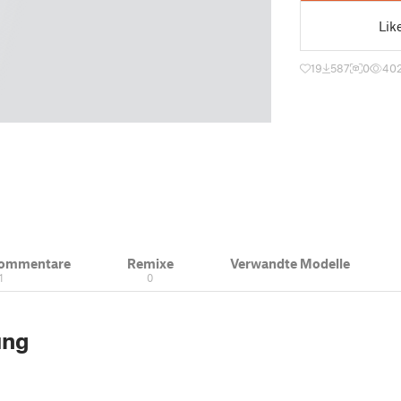
Lik
19
587
0
40
Kommentare
Remixe
Verwandte Modelle
1
0
ung