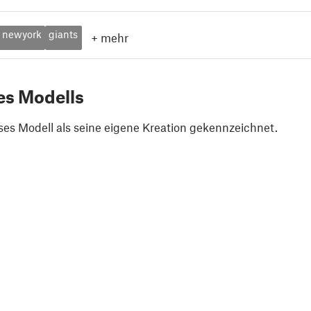
newyork
giants
+
mehr
es Modells
ses Modell als seine eigene Kreation gekennzeichnet.