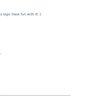
 logo. Have fun with it! :)
m
__________________________________________________