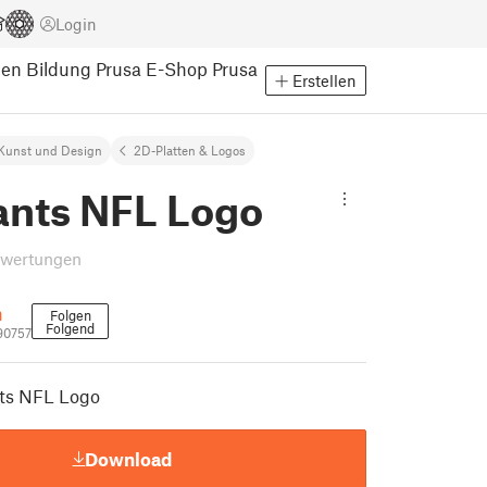
Login
pen
Bildung
Prusa E-Shop
Prusa
Erstellen
Kunst und Design
2D-Platten & Logos
ants NFL Logo
ewertungen
n
Folgen
Folgend
90757
ts NFL Logo
Download