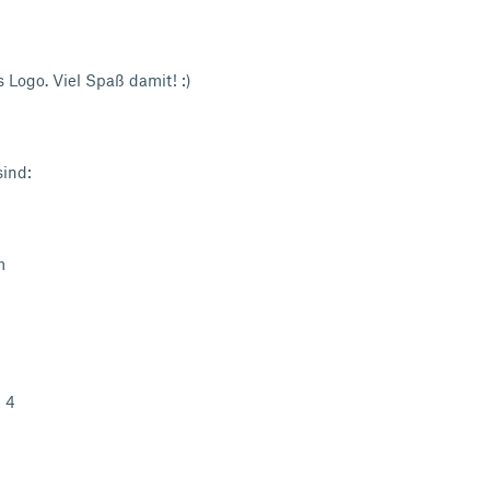
 Logo. Viel Spaß damit! :)
sind:
m
 4