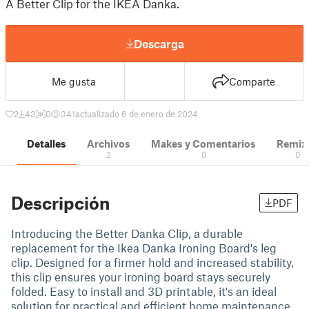
A Better Clip for the IKEA Danka.
Descarga
Me gusta
Comparte
2
43
0
341
actualizado 6 de enero de 2024
Detalles
Archivos
Makes y Comentarios
Remix
2
0
0
Descripción
PDF
Introducing the Better Danka Clip, a durable
replacement for the Ikea Danka Ironing Board's leg
clip. Designed for a firmer hold and increased stability,
this clip ensures your ironing board stays securely
folded. Easy to install and 3D printable, it's an ideal
solution for practical and efficient home maintenance.