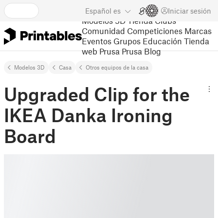
Español
es
Iniciar sesión
Modelos 3D
Tienda
Clubs
Comunidad
Competiciones
Marcas
Eventos
Grupos
Educación
Tienda
web Prusa
Prusa Blog
Modelos 3D
Casa
Otros equipos de la casa
Upgraded Clip for the
IKEA Danka Ironing
Board