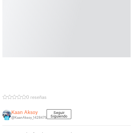
0 reseñas
Kaan Aksoy
Seguir
Siguiendo
@KaanAksoy_1428475
12