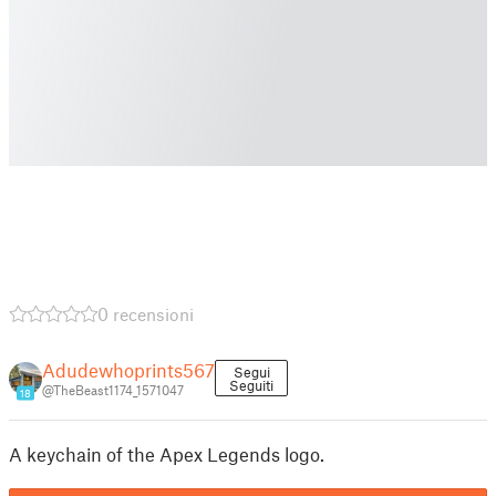
0 recensioni
Adudewhoprints567
Segui
Seguiti
@TheBeast1174_1571047
18
A keychain of the Apex Legends logo.