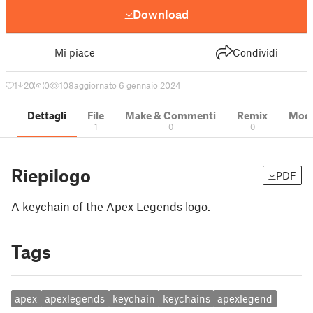
Download
Mi piace
Condividi
1
20
0
108
aggiornato 6 gennaio 2024
Dettagli
File
Make & Commenti
Remix
Model
1
0
0
Riepilogo
PDF
A keychain of the Apex Legends logo.
Tags
apex
apexlegends
keychain
keychains
apexlegend