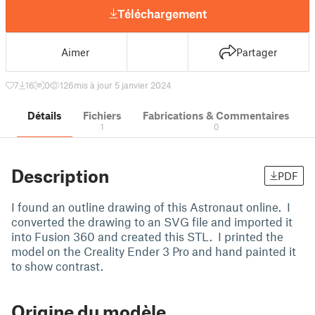
Téléchargement
Aimer
Partager
7
16
0
126
mis à jour 5 janvier 2024
Détails
Fichiers
Fabrications & Commentaires
1
0
Description
PDF
I found an outline drawing of this Astronaut online. I
converted the drawing to an SVG file and imported it
into Fusion 360 and created this STL. I printed the
model on the Creality Ender 3 Pro and hand painted it
to show contrast.
Origine du modèle