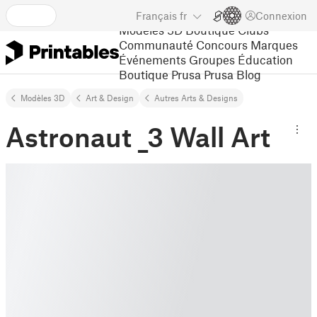
Français
fr
Connexion
Modèles 3D
Boutique
Clubs
Communauté
Concours
Marques
Événements
Groupes
Éducation
Boutique Prusa
Prusa Blog
Modèles 3D
Art & Design
Autres Arts & Designs
Astronaut _3 Wall Art