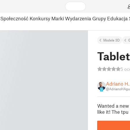
Społeczność
Konkursy
Marki
Wydarzenia
Grupy
Edukacja
Modele 3D
Table
5 oc
Adriano H.
@AdrianoHAgu
7
Wanted a new st
like it! The tp