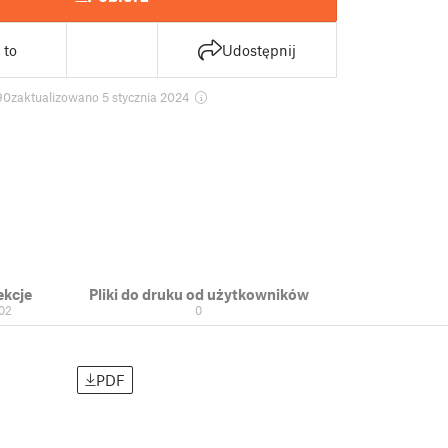
 to
Udostępnij
90
zaktualizowano 5 stycznia 2024
ekcje
Pliki do druku od użytkowników
02
0
PDF