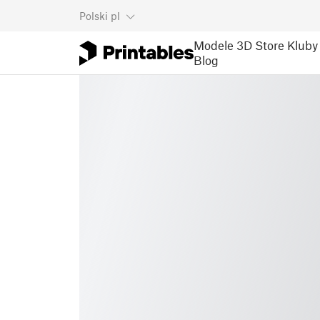
Polski
pl
Modele 3D
Store
Kluby
Blog