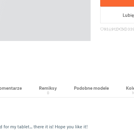
Lubię
93
912
5
33
 Komentarze
Remiksy
Podobne modele
Kol
0
1
or my tablet... there it is! Hope you like it!