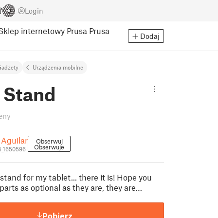
Login
Sklep internetowy Prusa
Prusa
Dodaj
Gadżety
Urządzenia mobilne
t Stand
eny
 Aguilar
Obserwuj
Obserwuje
i_1650596
and for my tablet... there it is! Hope you
u parts as optional as they are, they are…
Pobierz