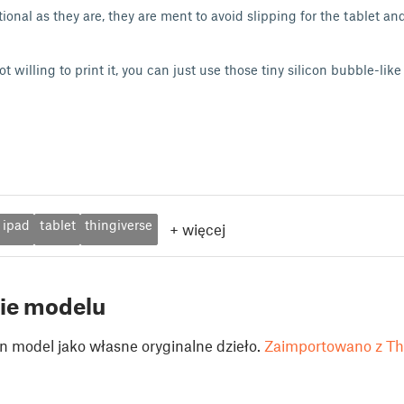
ional as they are, they are ment to avoid slipping for the tablet an
t willing to print it, you can just use those tiny silicon bubble-lik
ipad
tablet
thingiverse
+
więcej
ie modelu
n model jako własne oryginalne dzieło.
Zaimportowano z Th