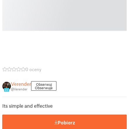
0 oceny
Verender
Obserwuj
Obserwuje
@Verender
22
Its simple and effective
Pobierz