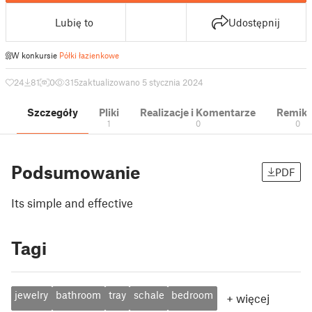
Lubię to
Udostępnij
W konkursie
Półki łazienkowe
24
81
0
315
zaktualizowano 5 stycznia 2024
Szczegóły
Pliki
Realizacje i Komentarze
Remik
1
0
0
Podsumowanie
PDF
Its simple and effective
Tagi
jewelry
bathroom
tray
schale
bedroom
+
więcej