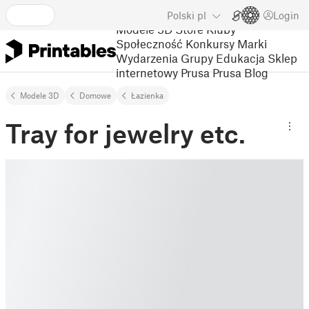
Polski
pl
Login
Modele 3D
Store
Kluby
Społeczność
Konkursy
Marki
Wydarzenia
Grupy
Edukacja
Sklep
internetowy Prusa
Prusa Blog
Modele 3D
Domowe
Łazienka
Tray for jewelry etc.