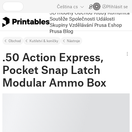
Čeština
cs
Přihlásit se
3D modely
Obchod
Kluby
Komunita
Soutěže
Společnosti
Události
Skupiny
Vzdělávání
Prusa Eshop
Prusa Blog
Obchod
Kutilství & koníčky
Nástroje
.50 Action Express,
Pocket Snap Latch
Modular Ammo Box