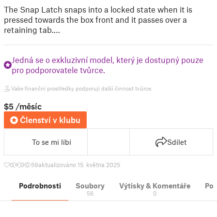
The Snap Latch snaps into a locked state when it is
pressed towards the box front and it passes over a
retaining tab.…
Jedná se o exkluzivní model, který je dostupný pouze
pro podporovatele tvůrce.
Vaše finanční prostředky podporují další činnost tvůrce.
$5
/měsíc
Členství v klubu
To se mi líbí
Sdílet
0
0
59
aktualizováno 15. května 2025
Podrobnosti
Soubory
Výtisky & Komentáře
Po
56
0