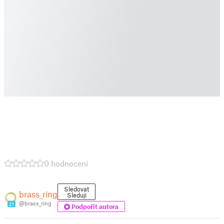
0 hodnocení
Sledovat
brass_ring
Sleduji
@brass_ring
21
Podpořit autora