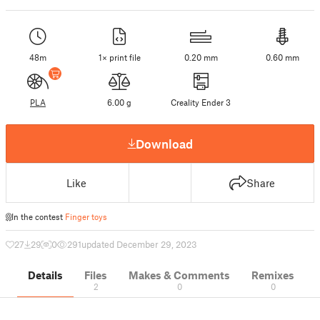
48m
1× print file
0.20 mm
0.60 mm
PLA
6.00 g
Creality Ender 3
Download
Like
Share
In the contest
Finger toys
27
29
0
291
updated December 29, 2023
Details
Files
Makes & Comments
Remixes
2
0
0