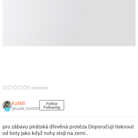
0 reviews
KalMi
Follow
Following
@KalMi_1340387
21
pro zábavu pirátská dřevěná protéza Doporučuji tisknout
od boty jako když nohy stojí na zemi .