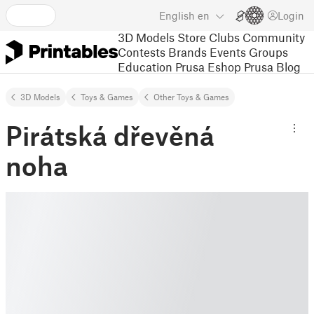
English
en
Login
3D Models
Store
Clubs
Community
Contests
Brands
Events
Groups
Education
Prusa Eshop
Prusa Blog
3D Models
Toys & Games
Other Toys & Games
Pirátská dřevěná
noha