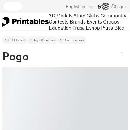
English
en
Login
3D Models
Store
Clubs
Community
Contests
Brands
Events
Groups
Education
Prusa Eshop
Prusa Blog
3D Models
Toys & Games
Board Games
Pogo