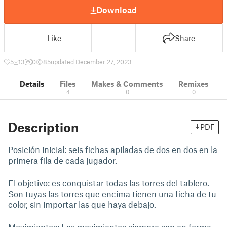
Download
Like
Share
5
13
0
85
updated December 27, 2023
Details
Files
Makes & Comments
Remixes
4
0
0
Description
PDF
Posición inicial: seis fichas apiladas de dos en dos en la
primera fila de cada jugador.
El objetivo: es conquistar todas las torres del tablero.
Son tuyas las torres que encima tienen una ficha de tu
color, sin importar las que haya debajo.
Movimientos: Los movimientos siempre son en forma