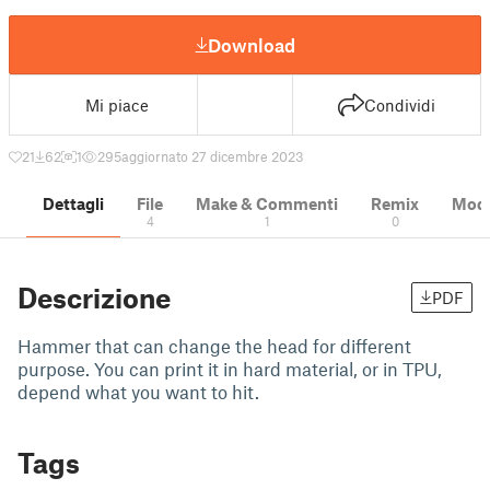
Download
Mi piace
Condividi
21
62
1
295
aggiornato 27 dicembre 2023
Dettagli
File
Make & Commenti
Remix
Model
4
1
0
Descrizione
PDF
Hammer that can change the head for different
purpose. You can print it in hard material, or in TPU,
depend what you want to hit.
Tags