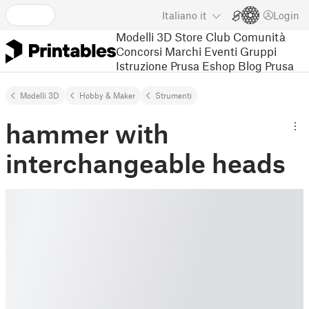
Italiano
it
Login
Modelli 3D
Store
Club
Comunità
Concorsi
Marchi
Eventi
Gruppi
Istruzione
Prusa Eshop
Blog Prusa
Modelli 3D
Hobby & Maker
Strumenti
hammer with
interchangeable heads