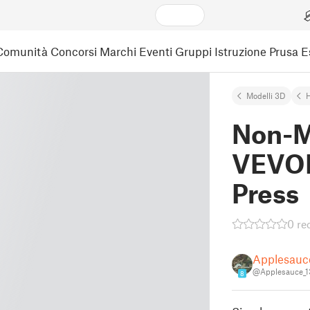
Comunità
Concorsi
Marchi
Eventi
Gruppi
Istruzione
Prusa 
Modelli 3D
Non-M
VEVOR
Press
0 re
Applesauc
@Applesauce_1
8