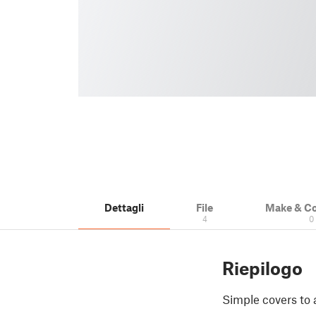
Dettagli
File
Make & C
4
0
Riepilogo
Simple covers to