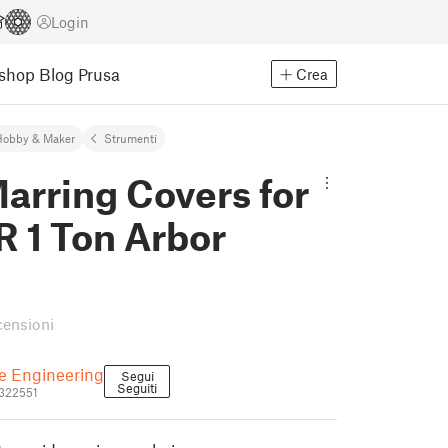
Login
Eshop
Blog Prusa
Crea
Hobby & Maker
Strumenti
arring Covers for
 1 Ton Arbor
censioni
e Engineering
Segui
Seguiti
322551