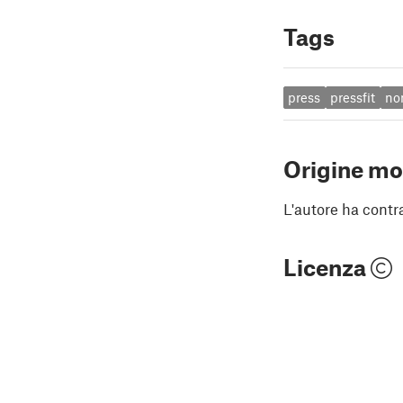
Tags
press
pressfit
no
Origine mo
L'autore ha contr
Licenza