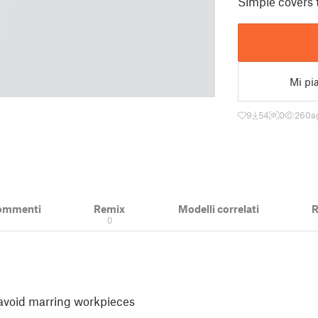
Simple covers 
Mi pi
9
54
0
260
a
ommenti
Remix
Modelli correlati
R
0
 avoid marring workpieces