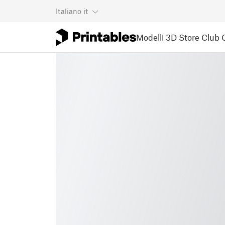
Italiano
it
Modelli 3D
Store
Club