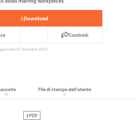
to avoid marring workpieces
Download
ace
Condividi
ggiornato 27 dicembre 2023
accolte
File di stampa dell'utente
15
0
PDF