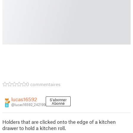
0 commentaires
lucas16592
S'abonner
Abonné
@lucas16592_242199
9
Holders that are clicked onto the edge of a kitchen
drawer to hold a kitchen roll.