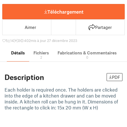
Téléchargement
Aimer
Partager
5
14
0
402
mis à jour 27 décembre 2023
Détails
Fichiers
Fabrications & Commentaires
2
0
Description
PDF
Each holder is required once. The holders are clicked
into the edge of a kitchen drawer and can be moved
inside. A kitchen roll can be hung in it. Dimensions of
the rectangle to click in: 15x 20 mm (W x H)