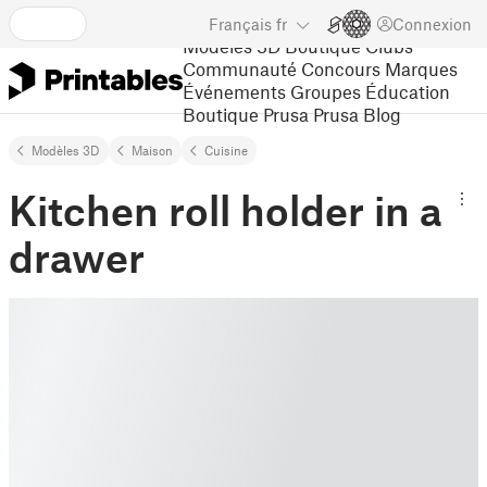
Français
fr
Connexion
Modèles 3D
Boutique
Clubs
Communauté
Concours
Marques
Événements
Groupes
Éducation
Boutique Prusa
Prusa Blog
Modèles 3D
Maison
Cuisine
Kitchen roll holder in a
drawer