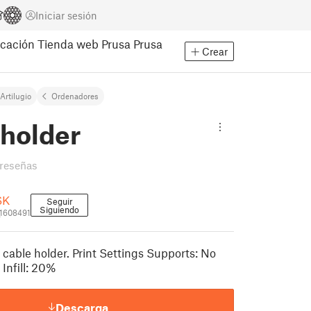
Iniciar sesión
cación
Tienda web Prusa
Prusa
Crear
Artilugio
Ordenadores
 holder
reseñas
SK
Seguir
Siguiendo
1608491
ble holder. Print Settings Supports: No
 Infill: 20%
Descarga