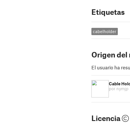
Etiquetas
cabelholder
Origen del
El usuario ha res
Cable Hol
por nymjp
Licencia