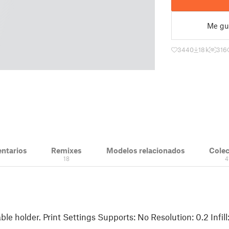
Me gu
3440
18 k
316
ntarios
Remixes
Modelos relacionados
Cole
18
4
 holder. Print Settings Supports: No Resolution: 0.2 Infil