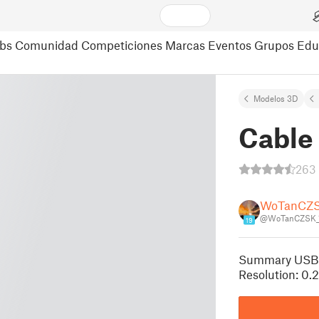
bs
Comunidad
Competiciones
Marcas
Eventos
Grupos
Edu
Modelos 3D
Cable
263 
WoTanCZ
@WoTanCZSK_
19
Summary USB ca
Resolution: 0.2