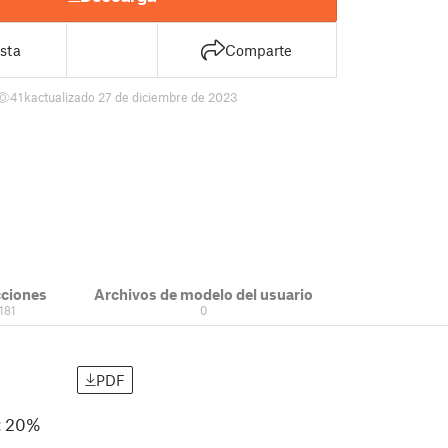
sta
Comparte
41 k
actualizado 27 de diciembre de 2023
cciones
Archivos de modelo del usuario
181
0
PDF
l: 20%