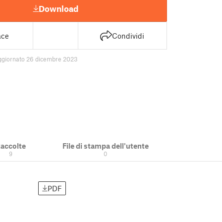
Download
ace
Condividi
ggiornato 26 dicembre 2023
accolte
File di stampa dell'utente
9
0
PDF