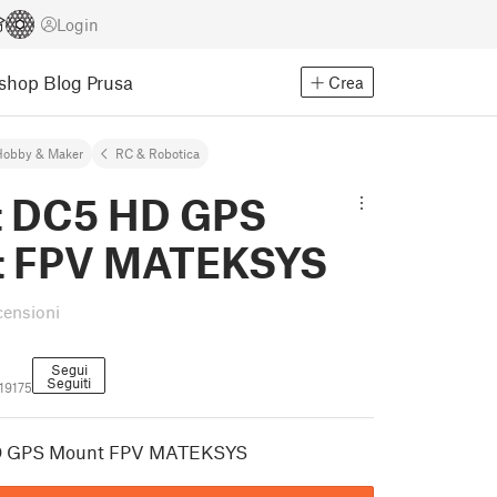
Login
Eshop
Blog Prusa
Crea
Hobby & Maker
RC & Robotica
ht DC5 HD GPS
t FPV MATEKSYS
censioni
e
Segui
Seguiti
19175
HD GPS Mount FPV MATEKSYS