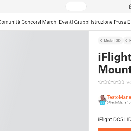
Comunità
Concorsi
Marchi
Eventi
Gruppi
Istruzione
Prusa 
Modelli 3D
iFlig
Moun
0 re
TestoMan
@TestoMane_15
21
iFlight DC5 