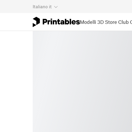
Italiano
it
Modelli 3D
Store
Club