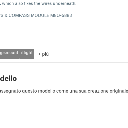
e, which also fixes the wires underneath.
GPS & COMPASS MODULE M8Q-5883
gpsmount
iflight
+
più
dello
assegnato questo modello come una sua creazione originale