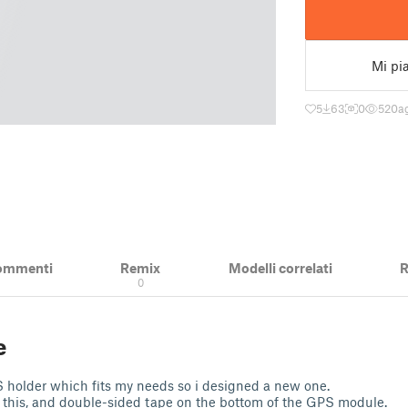
Mi pi
5
63
0
520
a
ommenti
Remix
Modelli correlati
R
0
e
 holder which fits my needs so i designed a new one.
 this, and double-sided tape on the bottom of the GPS module.