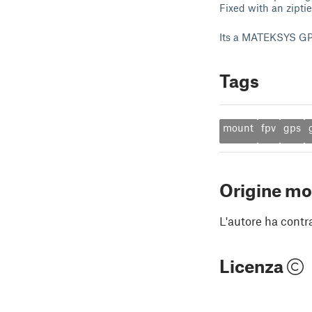
Fixed with an zipti
Its a MATEKSYS 
Tags
mount
fpv
gps
Origine mo
L'autore ha contr
Licenza