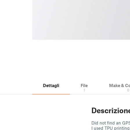
Dettagli
File
Make & C
1
0
Descrizion
Did not find an GPS
I used TPU printing