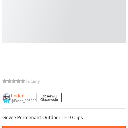
1 oceny
Foden
Obserwuj
Obserwuje
@Foden_905233
22
Govee Permenant Outdoor LED Clips