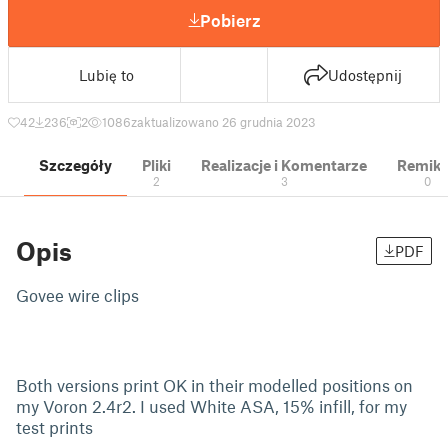
Pobierz
Lubię to
Udostępnij
42
236
2
1086
zaktualizowano 26 grudnia 2023
Szczegóły
Pliki
Realizacje i Komentarze
Remik
2
3
0
Opis
PDF
Govee wire clips
Both versions print OK in their modelled positions on
my Voron 2.4r2. I used White ASA, 15% infill, for my
test prints