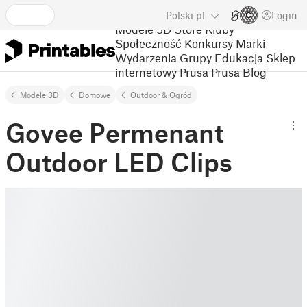
Polski
pl
Login
Modele 3D
Store
Kluby
Społeczność
Konkursy
Marki
Wydarzenia
Grupy
Edukacja
Sklep
internetowy Prusa
Prusa Blog
Modele 3D
Domowe
Outdoor & Ogród
Govee Permenant
Outdoor LED Clips