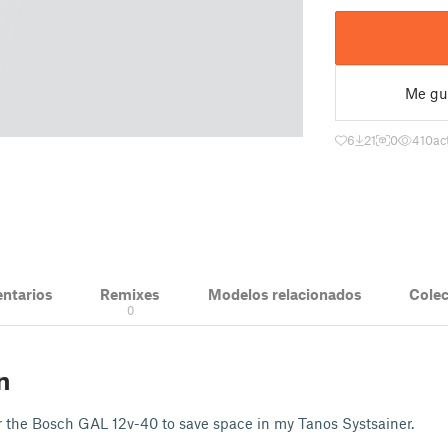
Me gu
6
21
0
410
ac
ntarios
Remixes
Modelos relacionados
Cole
0
n
r the Bosch GAL 12v-40 to save space in my Tanos Systsainer.