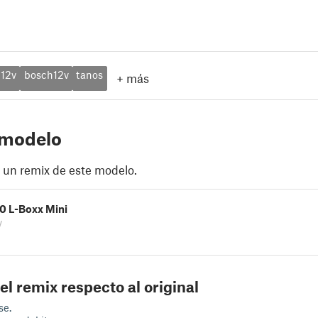
12v
bosch12v
tanos
+
más
 modelo
 un remix de este modelo.
0 L-Boxx Mini
y
el remix respecto al original
se.