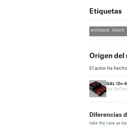
Etiquetas
enclosure
bosch
Origen del
El autor ha hecho
GAL 12v-4
por SolTro
Diferencias d
take the case as ba