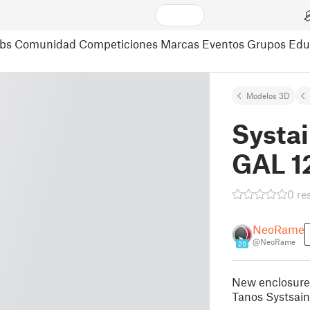
bs
Comunidad
Competiciones
Marcas
Eventos
Grupos
Edu
Modelos 3D
Systai
GAL 1
0 re
NeoRame
@NeoRame
20
New enclosure 
Tanos Systsain