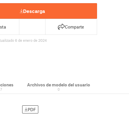
Descarga
sta
Comparte
tualizado 6 de enero de 2024
cciones
Archivos de modelo del usuario
7
0
PDF