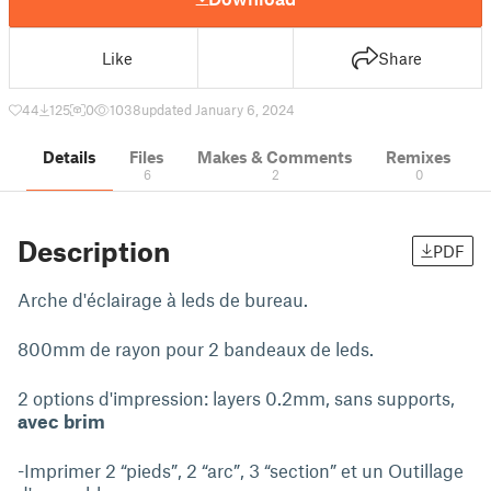
Like
Share
44
125
0
1038
updated January 6, 2024
Details
Files
Makes & Comments
Remixes
6
2
0
Description
PDF
Arche d'éclairage à leds de bureau.
800mm de rayon pour 2 bandeaux de leds.
2 options d'impression: layers 0.2mm, sans supports,
avec brim
-Imprimer 2 “pieds”, 2 “arc”, 3 “section” et un Outillage