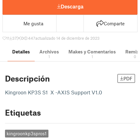
Descarga
Me gusta
Comparte
11
37
0
447
actualizado 14 de diciembre de 2023
Detalles
Archivos
Makes y Comentarios
Remix
1
1
0
Descripción
PDF
Kingroon KP3S S1 X -AXIS Support V1.0
Etiquetas
kingroonkp3spros1