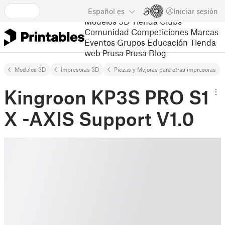
Español
es
Iniciar sesión
Modelos 3D
Tienda
Clubs
Comunidad
Competiciones
Marcas
Eventos
Grupos
Educación
Tienda
web Prusa
Prusa Blog
Modelos 3D
Impresoras 3D
Piezas y Mejoras para otras impresoras
Kingroon KP3S PRO S1
X -AXIS Support V1.0