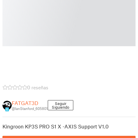
0 reseñas
FATGAT3D
Seguir
Siguiendo
@IanStanford_605801
6
Kingroon KP3S PRO S1 X -AXIS Support V1.0