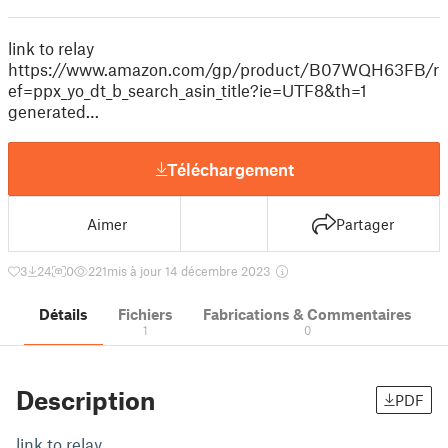
link to relay
https://www.amazon.com/gp/product/B07WQH63FB/r
ef=ppx_yo_dt_b_search_asin_title?ie=UTF8&th=1
generated…
Téléchargement
Aimer
Partager
3
24
0
221
mis à jour 14 décembre 2023
Détails
Fichiers
Fabrications & Commentaires
1
0
Description
PDF
link to relay