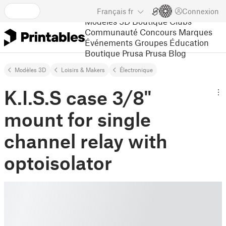
Français
fr
Connexion
Modèles 3D
Boutique
Clubs
Communauté
Concours
Marques
Événements
Groupes
Éducation
Boutique Prusa
Prusa Blog
Modèles 3D
Loisirs & Makers
Électronique
K.I.S.S case 3/8"
mount for single
channel relay with
optoisolator