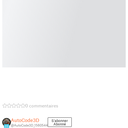
0 commentaires
AutoCode3D
S'abonner
Abonné
@AutoCode3D_1560544
20