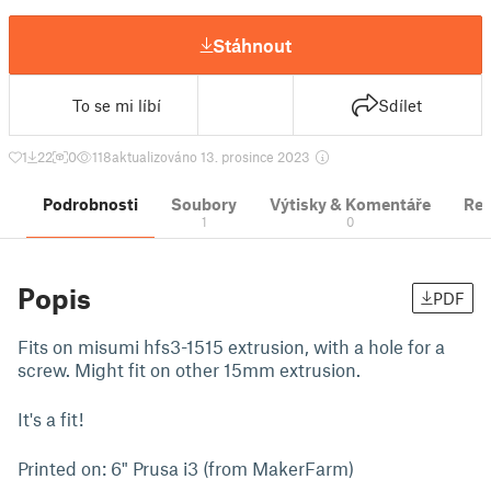
Stáhnout
To se mi líbí
Sdílet
1
22
0
118
aktualizováno 13. prosince 2023
Podrobnosti
Soubory
Výtisky & Komentáře
Re
1
0
Popis
PDF
Fits on misumi hfs3-1515 extrusion, with a hole for a
screw. Might fit on other 15mm extrusion.
It's a fit!
Printed on: 6" Prusa i3 (from MakerFarm)