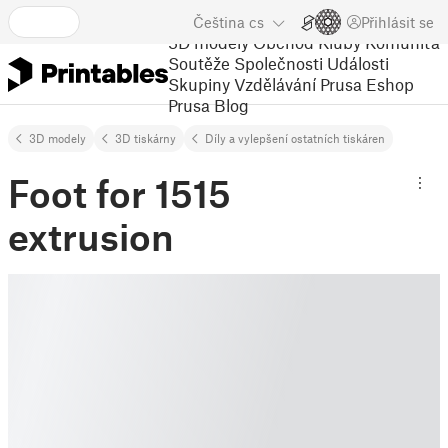
Čeština
cs
Přihlásit se
3D modely
Obchod
Kluby
Komunita
Soutěže
Společnosti
Události
Skupiny
Vzdělávání
Prusa Eshop
Prusa Blog
3D modely
3D tiskárny
Díly a vylepšení ostatních tiskáren
Foot for 1515
extrusion