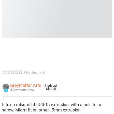
0 hodnocení
Greymatter Arts
Sledovat
Sleduji
@Greymatter_Arts
12
Fits on misumi hfs3-1515 extrusion, with a hole for a
screw. Might fit on other 15mm extrusion.