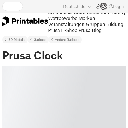
Deutsch
de
Login
3D Modelle
Store
Clubs
Community
Wettbewerbe
Marken
Veranstaltungen
Gruppen
Bildung
Prusa E-Shop
Prusa Blog
3D Modelle
Gadgets
Andere Gadgets
Prusa Clock