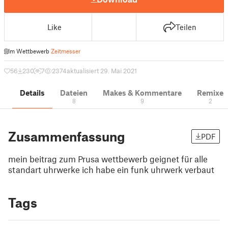
Like
Teilen
Im Wettbewerb
Zeitmesser
56
230
7
2374
aktualisiert 29. Mai 2021
Details
Dateien
Makes & Kommentare
Remixe
8
9
2
Zusammenfassung
PDF
mein beitrag zum Prusa wettbewerb geignet für alle
standart uhrwerke ich habe ein funk uhrwerk verbaut
Tags