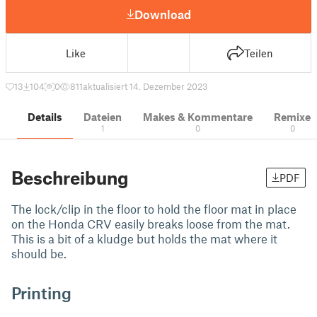
Download
Like
Teilen
13
104
0
811
aktualisiert 14. Dezember 2023
Details
Dateien
Makes & Kommentare
Remixe
1
0
0
Beschreibung
PDF
The lock/clip in the floor to hold the floor mat in place
on the Honda CRV easily breaks loose from the mat.
This is a bit of a kludge but holds the mat where it
should be.
Printing