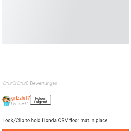
0 Bewertungen
grizzie17
Folgen
Folgend
@grizzie17
22
Lock/Clip to hold Honda CRV floor mat in place