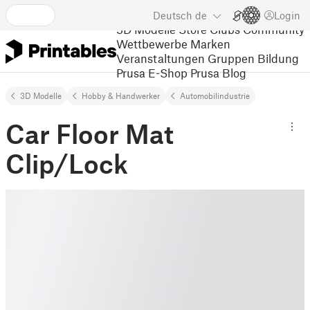
Deutsch
de
Login
3D Modelle
Store
Clubs
Community
Wettbewerbe
Marken
Veranstaltungen
Gruppen
Bildung
Prusa E-Shop
Prusa Blog
3D Modelle
Hobby & Handwerker
Automobilindustrie
Car Floor Mat
Clip/Lock