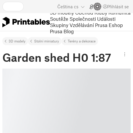
Čeština
cs
Přihlásit se
3D modely
Obchod
Kluby
Komunita
Soutěže
Společnosti
Události
Skupiny
Vzdělávání
Prusa Eshop
Prusa Blog
3D modely
Stolní miniatury
Terény a dekorace
Garden shed H0 1:87