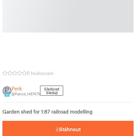
0 hodnocení
Perk
Sledovat
Sleduji
@Patrick_1487475
10
Garden shed for 1:87 railroad modelling
Stáhnout