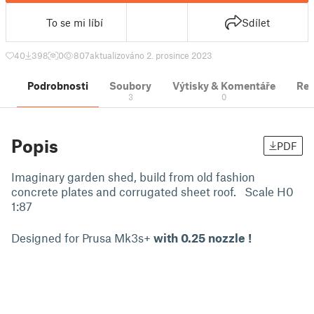
To se mi líbí
Sdílet
40
398
0
807
aktualizováno 2. prosince 2023
Podrobnosti
Soubory
Výtisky & Komentáře
Re
3
0
Popis
PDF
Imaginary garden shed, build from old fashion
concrete plates and corrugated sheet roof. Scale H0
1:87
Designed for Prusa Mk3s+
with 0.25 nozzle !