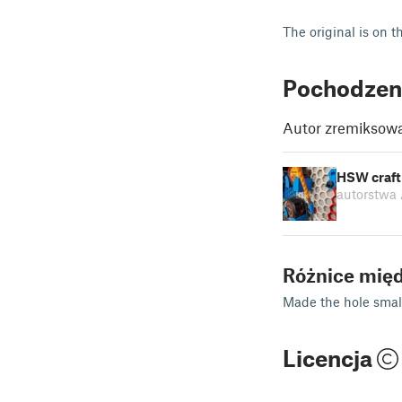
The original is on t
Pochodzen
Autor zremiksowa
HSW craft 
autorstwa
Różnice mię
Made the hole small
Licencja