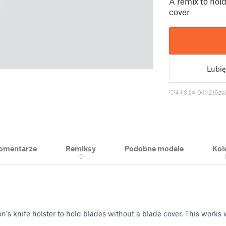
A remix to hold
cover
Lubię
4
31
0
216
za
 Komentarze
Remiksy
Podobne modele
Kol
0
n's knife holster to hold blades without a blade cover. This works