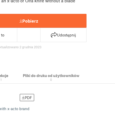
 an x-acto or Olfa knife without a blade
Pobierz
 to
Udostępnij
ktualizowano 2 grudnia 2023
ekcje
Pliki do druku od użytkowników
11
0
PDF
 with x-acto brand