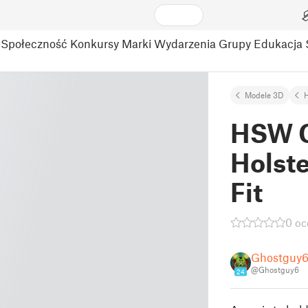
Społeczność
Konkursy
Marki
Wydarzenia
Grupy
Edukacja
Modele 3D
HSW C
Holste
Fit
0 oc
Ghostguy
@Ghostguy6
24