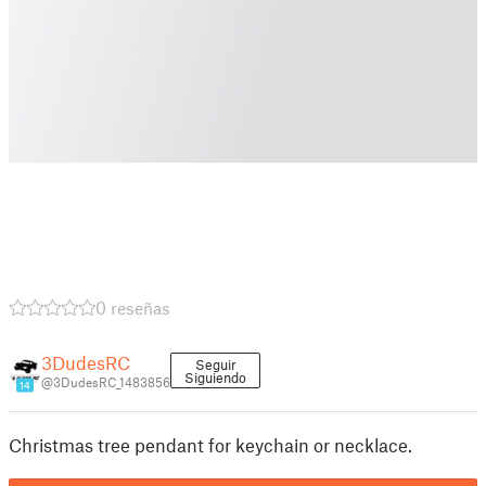
0 reseñas
3DudesRC
Seguir
Siguiendo
@3DudesRC_1483856
14
Christmas tree pendant for keychain or necklace.