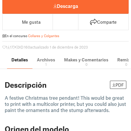
Descarga
Me gusta
Comparte
En el concurso
Collares y Colgantes
1
17
0
160
actualizado 1 de diciembre de 2023
Detalles
Archivos
Makes y Comentarios
Remix
1
0
0
Descripción
PDF
A festive Christmas tree pendant! This would be great
to print with a multicolor printer, but you could also just
paint the ornaments and the stump afterwards.
Origen del modelo