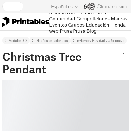
Español
es
Iniciar sesión
Modelos 3D
Tienda
Clubs
Comunidad
Competiciones
Marcas
Eventos
Grupos
Educación
Tienda
web Prusa
Prusa Blog
Modelos 3D
Diseños estacionales
Invierno y Navidad y año nuevo
Christmas Tree
Pendant