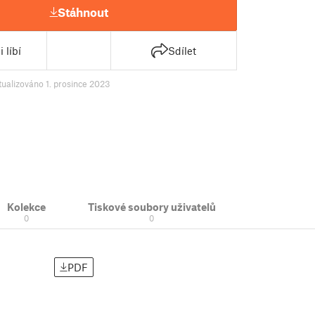
Stáhnout
 líbí
Sdílet
tualizováno 1. prosince 2023
Kolekce
Tiskové soubory uživatelů
0
0
PDF