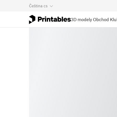
Čeština
cs
3D modely
Obchod
Klu