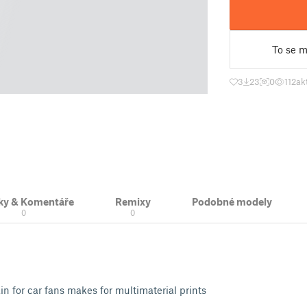
To se mi
3
23
0
112
ak
ky & Komentáře
Remixy
Podobné modely
0
0
 for car fans makes for multimaterial prints