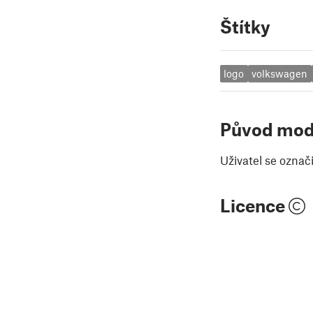
Štítky
logo
volkswagen
Původ mod
Uživatel se označ
Licence