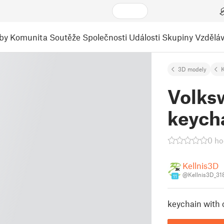
by
Komunita
Soutěže
Společnosti
Události
Skupiny
Vzděláv
3D modely
K
Volks
keych
0 ho
Kellnis3D
@Kellnis3D_31
11
keychain with 