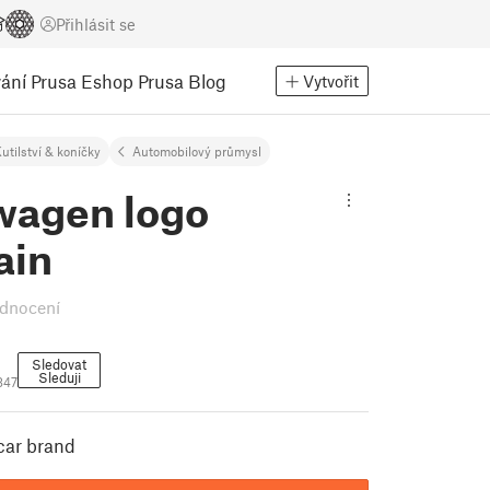
Přihlásit se
ání
Prusa Eshop
Prusa Blog
Vytvořit
utilství & koníčky
Automobilový průmysl
wagen logo
ain
dnocení
Sledovat
Sleduji
847
car brand