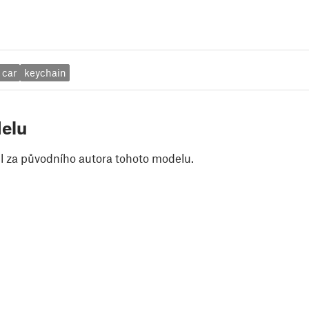
car
keychain
elu
il za původního autora tohoto modelu.