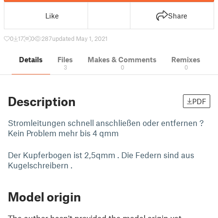
Like
Share
0
17
0
287
updated May 1, 2021
Details
Files
Makes & Comments
Remixes
3
0
0
Description
PDF
Stromleitungen schnell anschließen oder entfernen ?
Kein Problem mehr bis 4 qmm
Der Kupferbogen ist 2,5qmm . Die Federn sind aus
Kugelschreibern .
Model origin