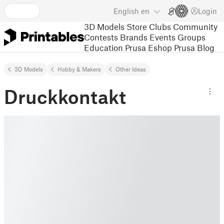
English
en
Login
3D Models
Store
Clubs
Community
Contests
Brands
Events
Groups
Education
Prusa Eshop
Prusa Blog
3D Models
Hobby & Makers
Other Ideas
Druckkontakt