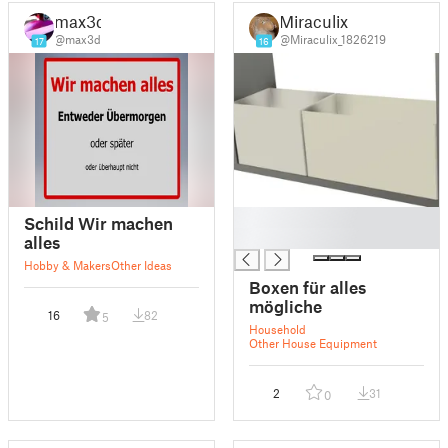
max3d
Miraculix
@max3d
@Miraculix_1826219
17
16
█
Schild Wir machen
█
alles
Hobby & Makers
Other Ideas
Boxen für alles
mögliche
16
82
5
Household
Other House Equipment
2
31
0