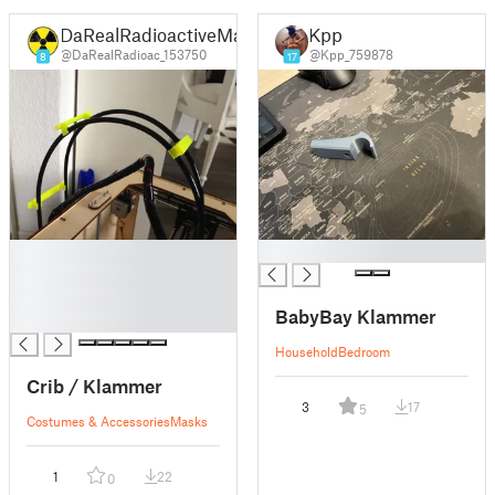
DaRealRadioactiveMan
Kpp
@DaRealRadioac_153750
@Kpp_759878
8
17
█
█
█
█
BabyBay Klammer
█
Household
Bedroom
Crib / Klammer
3
17
5
Costumes & Accessories
Masks
1
22
0