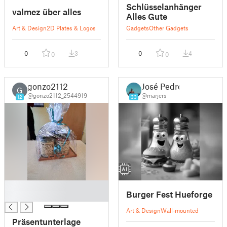
Schlüsselanhänger
valmez über alles
Alles Gute
Art & Design
2D Plates & Logos
Gadgets
Other Gadgets
0
3
0
4
0
0
gonzo2112
José Pedro
G
@gonzo2112_2544919
@marjers
12
33
█
Burger Fest Hueforge
█
Art & Design
Wall-mounted
Präsentunterlage