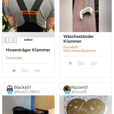
█
Wäscheständer
Klammer
Household
Hosenträger Klammer
Other House Equipment
Fashion
Men
0
21
0
18
89
0
Blacky51
Razzer09
@Blacky51_298547
@Razzer09
16
24