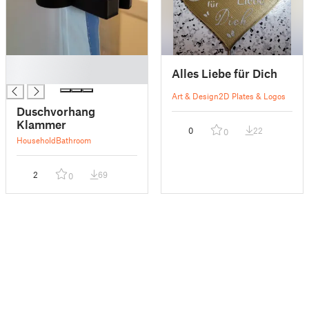
█
Alles Liebe für Dich
█
Art & Design
2D Plates & Logos
Duschvorhang
Klammer
0
22
0
Household
Bathroom
2
69
0