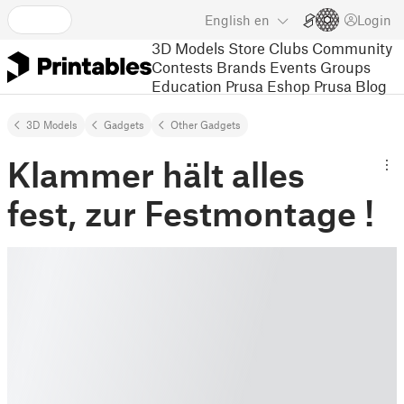
English
en
Login
3D Models
Store
Clubs
Community
Contests
Brands
Events
Groups
Education
Prusa Eshop
Prusa Blog
3D Models
Gadgets
Other Gadgets
Klammer hält alles
fest, zur Festmontage !