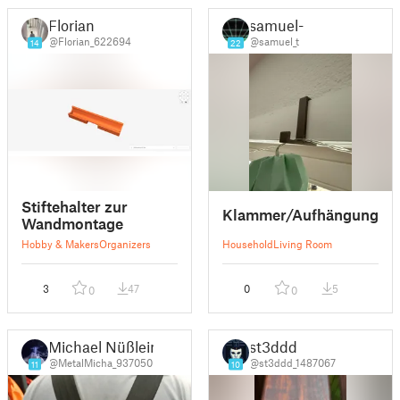
Florian
samuel-t
@Florian_622694
@samuel_t
14
22
Stiftehalter zur
Klammer/Aufhängung
Wandmontage
Hobby & Makers
Organizers
Household
Living Room
3
47
0
5
0
0
Michael Nüßlein
st3ddd
@MetalMicha_937050
@st3ddd_1487067
11
10