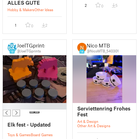
ALLES GUTE
2
5
0
Hobby & Makers
Other Ideas
1
2
0
JoelTGprints
Nico MTB
@JoelTGprints
@NicoMTB_540301
19
14
█
Serviettenring Frohes
Fest
Art & Design
Elk fest - Updated
Other Art & Designs
Toys & Games
Board Games