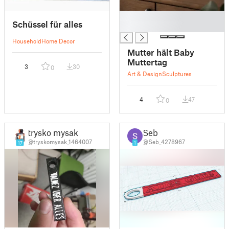
█
Schüssel für alles
█
Household
Home Decor
Mutter hält Baby
Muttertag
3
30
0
Art & Design
Sculptures
4
47
0
trysko mysak
Seb
@tryskomysak_1464007
@Seb_4278967
17
1