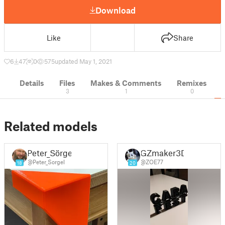
Download
Like
Share
6
47
0
575
updated May 1, 2021
Details
Files
Makes & Comments
Remixes
3
1
0
Related models
Peter_Sörgel
GZmaker3D
@Peter_Sorgel
@ZOE77
18
20