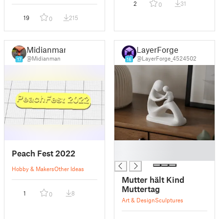
2
31
0
19
215
0
Midianman
LayerForge
@Midianman
@LayerForge_4524502
17
16
█
Peach Fest 2022
█
Hobby & Makers
Other Ideas
Mutter hält Kind
Muttertag
1
8
0
Art & Design
Sculptures