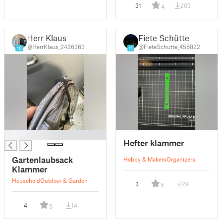
31
203
4
Herr Klaus
Fiete Schütte
@HerrKlaus_2426363
@FieteSchutte_456822
10
11
█
Hefter klammer
Gartenlaubsack
Hobby & Makers
Organizers
Klammer
Household
Outdoor & Garden
3
29
5
4
14
5