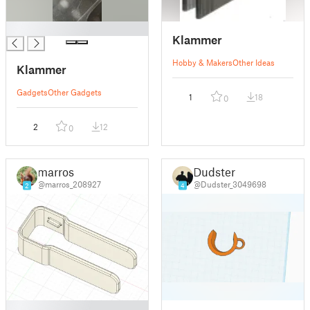
█
Klammer
Hobby & Makers
Other Ideas
Klammer
Gadgets
Other Gadgets
1
18
0
2
12
0
marros
Dudster
@marros_208927
@Dudster_3049698
2
4
█