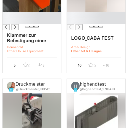
█
█
█
█
Klammer zur
LOGO_CABA FEST
Befestigung einer
MDF-Platte auf IKEA-
Household
Art & Design
Jokkmokk
Other House Equipment
Other Art & Designs
5
18
10
16
0
0
Druckmeister
highendtest
H
@Druckmeister_138515
@highendtest_2701413
11
6