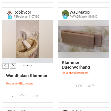
Robbycor
WaDMatrix
@Robbycor_1107199
@WADMatrix_891913
16
15
█
Klammer
Duschvorhang
Household
Bathroom
Wandhaken Klammer
Household
Bathroom
3
114
0
3
45
0