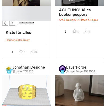
█
ACHTUNG! Alles
█
Lookenpeepers
█
Art & Design
2D Plates & Logos
Kiste für alles
2
11
0
Household
Bedroom
3
26
0
Jonathan Designer
LayerForge
@Jonas_1717220
@LayerForge_4524502
16
16