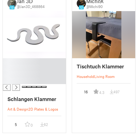
Jan 3D
Michi90
@Jan3D_468864
@Michi90
13
12
█
Tischtuch Klammer
█
█
Household
Living Room
█
16
497
4.3
Schlangen Klammer
Art & Design
2D Plates & Logos
5
62
0