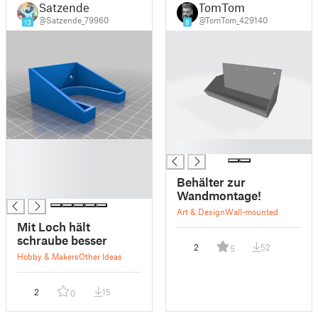
Satzende
TomTom
@Satzende_79960
@TomTom_429140
13
8
█
█
█
█
Behälter zur
█
Wandmontage!
Art & Design
Wall-mounted
Mit Loch hält
schraube besser
2
52
5
Hobby & Makers
Other Ideas
2
15
0