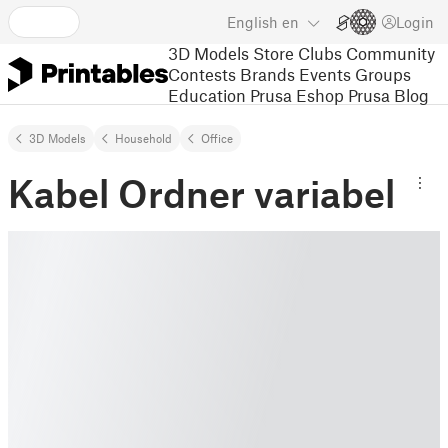
English
en
Login
3D Models
Store
Clubs
Community
Contests
Brands
Events
Groups
Education
Prusa Eshop
Prusa Blog
3D Models
Household
Office
Kabel Ordner variabel