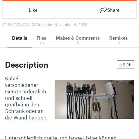
Like
Share
19
132
2
1030
updated November 4, 2023
Details
Files
Makes & Comments
Remixes
40
5
0
Description
PDF
Kabel
verschiedener
Geräte ordentlich
und schnell
greifbar in den
Schrank oder an
die Wand hängen.
Unterschiedlich breite und lange Halter können