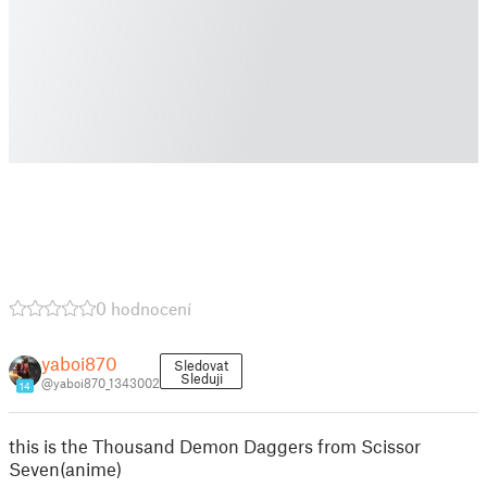
0 hodnocení
yaboi870
Sledovat
Sleduji
@yaboi870_1343002
14
this is the Thousand Demon Daggers from Scissor
Seven(anime)