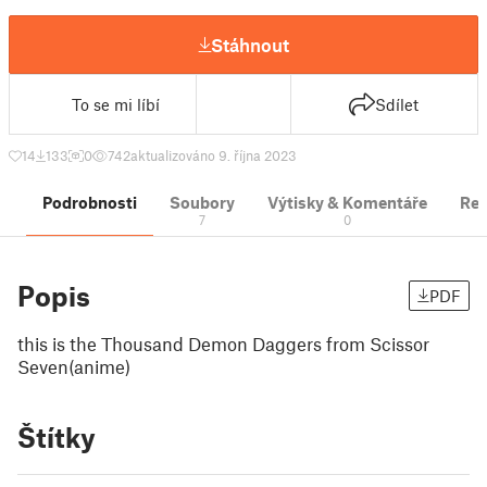
Stáhnout
To se mi líbí
Sdílet
14
133
0
742
aktualizováno 9. října 2023
Podrobnosti
Soubory
Výtisky & Komentáře
Re
7
0
Popis
PDF
this is the Thousand Demon Daggers from Scissor
Seven(anime)
Štítky