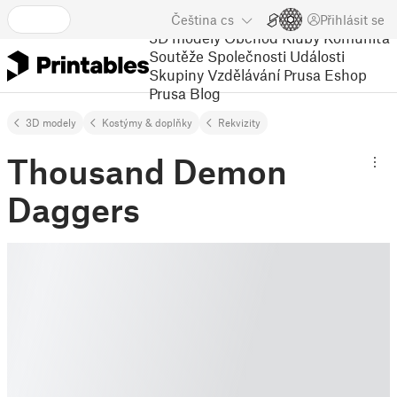
Čeština
cs
Přihlásit se
3D modely
Obchod
Kluby
Komunita
Soutěže
Společnosti
Události
Skupiny
Vzdělávání
Prusa Eshop
Prusa Blog
3D modely
Kostýmy & doplňky
Rekvizity
Thousand Demon
Daggers