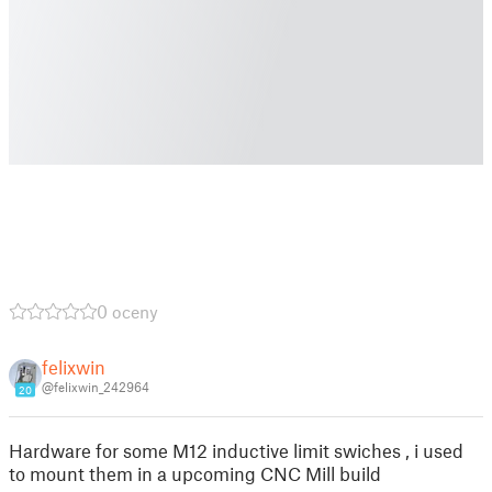
0 oceny
felixwin
@felixwin_242964
20
Hardware for some M12 inductive limit swiches , i used
to mount them in a upcoming CNC Mill build