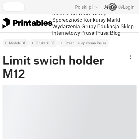
Polski
pl
Login
Modele 3D
Store
Kluby
Społeczność
Konkursy
Marki
Wydarzenia
Grupy
Edukacja
Sklep
internetowy Prusa
Prusa Blog
Modele 3D
Drukarki 3D
Części i ulepszenia Prusa
Limit swich holder
M12