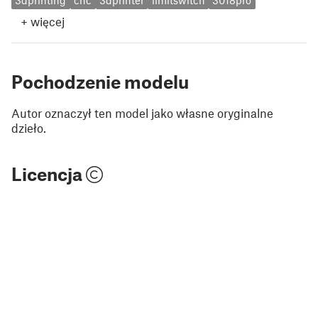
3dprinting
cnc
3dprinter
limitswitch
3018pro
+
więcej
Pochodzenie modelu
Autor oznaczył ten model jako własne oryginalne
dzieło.
Licencja