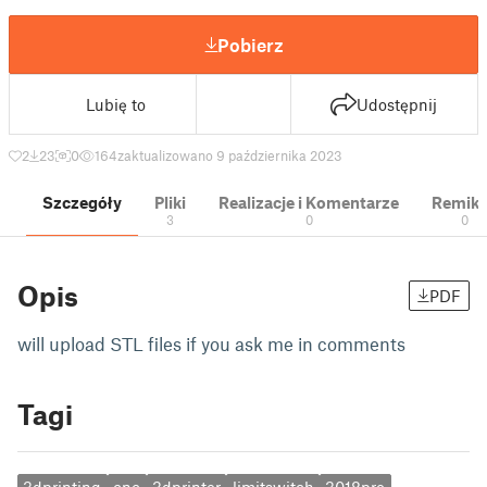
Pobierz
Lubię to
Udostępnij
2
23
0
164
zaktualizowano 9 października 2023
Szczegóły
Pliki
Realizacje i Komentarze
Remik
3
0
0
Opis
PDF
will upload STL files if you ask me in comments
Tagi