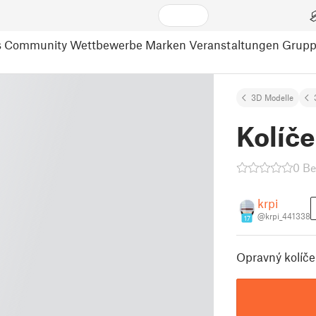
s
Community
Wettbewerbe
Marken
Veranstaltungen
Grup
3D Modelle
Kolíče
0 B
krpi
@krpi_441338
17
Opravný kolíče