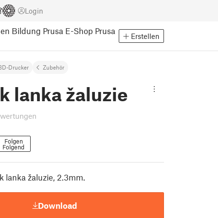
Login
pen
Bildung
Prusa E-Shop
Prusa
Erstellen
3D-Drucker
Zubehör
k lanka žaluzie
ewertungen
Folgen
Folgend
k lanka žaluzie, 2.3mm.
Download