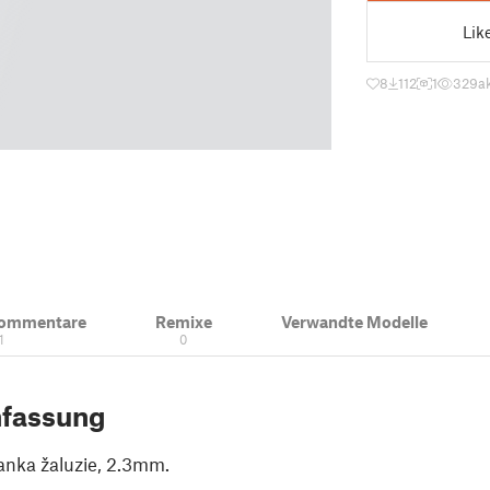
Lik
8
112
1
329
a
Kommentare
Remixe
Verwandte Modelle
1
0
fassung
anka žaluzie, 2.3mm.