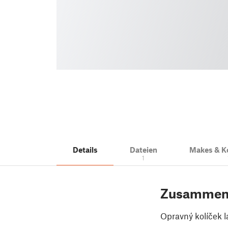
Details
Dateien
Makes & 
1
Zusammen
Opravný kolíček l