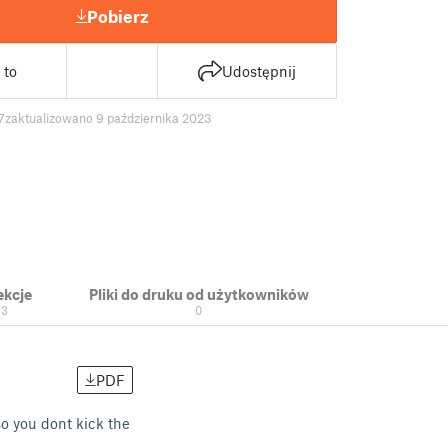
Pobierz
 to
Udostępnij
7
zaktualizowano 9 października 2023
ekcje
Pliki do druku od użytkowników
13
0
PDF
so you dont kick the