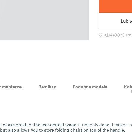
Lubię
10
144
0
126
 Komentarze
Remiksy
Podobne modele
Kol
r works great for the wonderfold wagon. not only done it make it 
ut also allows you to store folding chairs on top of the handle.