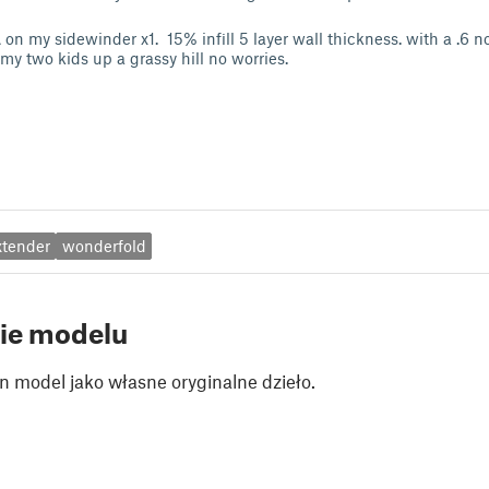
A on my sidewinder x1. 15% infill 5 layer wall thickness. with a .6 n
 my two kids up a grassy hill no worries.
xtender
wonderfold
ie modelu
n model jako własne oryginalne dzieło.