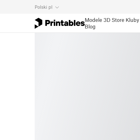
Polski
pl
Modele 3D
Store
Kluby
Blog