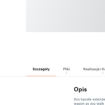
Szczegóły
Pliki
Realizacje i
2
2
Opis
this handle extende
wagon as you walk b