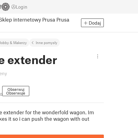
Login
Sklep internetowy Prusa
Prusa
Dodaj
Hobby & Makerzy
Inne pomysły
e extender
eny
Obserwuj
Obserwuje
90
le extender for the wonderfold wagon. Im
kes it so i can push the wagon with out