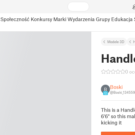
Społeczność
Konkursy
Marki
Wydarzenia
Grupy
Edukacja
Modele 3D
Handl
0 oc
Boski
B
@Boski_13455
12
This is a Hand
6'6" so this ma
kicking it