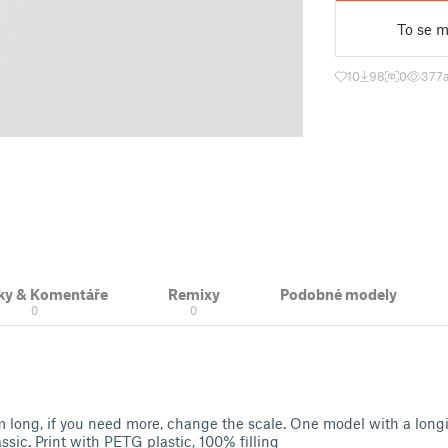
To se mi
10
98
0
377
ky & Komentáře
Remixy
Podobné modely
0
0
 long, if you need more, change the scale. One model with a long
ssic. Print with PETG plastic, 100% filling