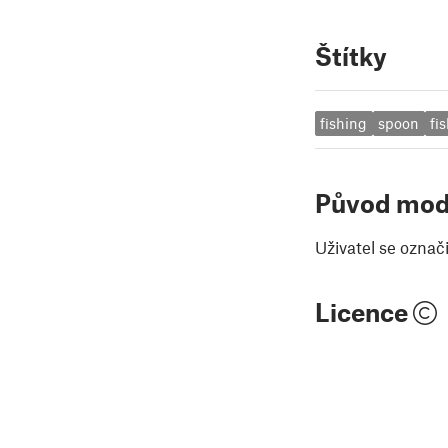
Štítky
fishing
spoon
fi
Původ mod
Uživatel se označ
Licence