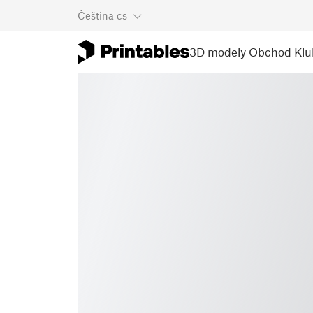
Čeština
cs
3D modely
Obchod
Klu