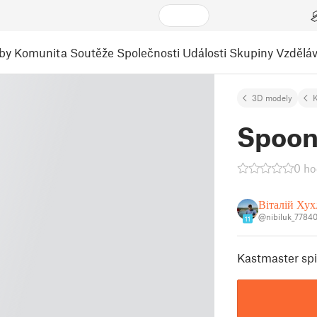
by
Komunita
Soutěže
Společnosti
Události
Skupiny
Vzděláv
3D modely
K
Spoon
0 ho
Віталій Хух
@nibiluk_7784
11
Kastmaster spi