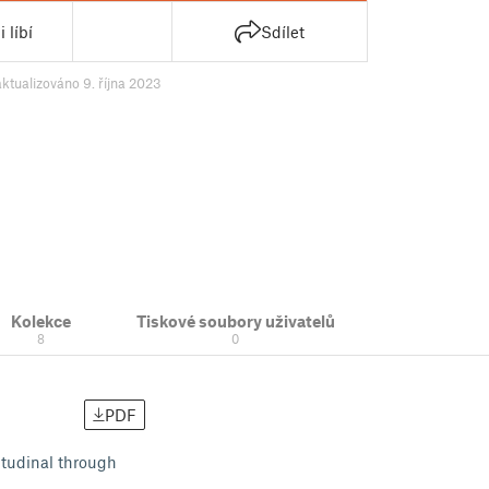
 líbí
Sdílet
aktualizováno 9. října 2023
Kolekce
Tiskové soubory uživatelů
8
0
PDF
itudinal through