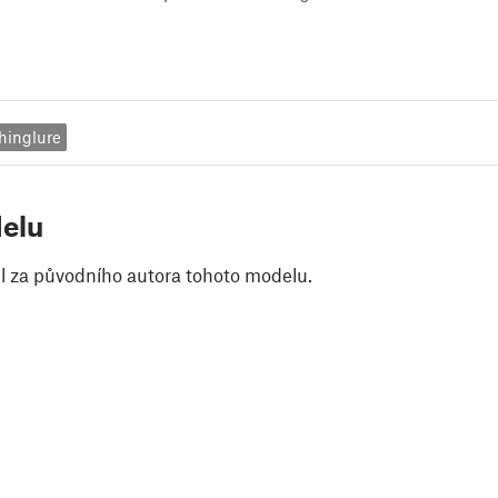
shinglure
elu
il za původního autora tohoto modelu.