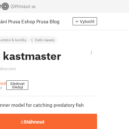
Přihlásit se
ání
Prusa Eshop
Prusa Blog
Vytvořit
utilství & koníčky
Další nápady
 kastmaster
dnocení
лей
Sledovat
Sleduji
07
nner model for catching predatory fish
Stáhnout