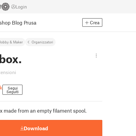
Login
Eshop
Blog Prusa
Crea
Hobby & Maker
Organizzatori
 box.
censioni
k
Segui
Seguiti
x made from an empty filament spool.
Download