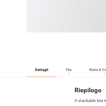
Dettagli
File
Make & C
2
3
Riepilogo
A stackable box 