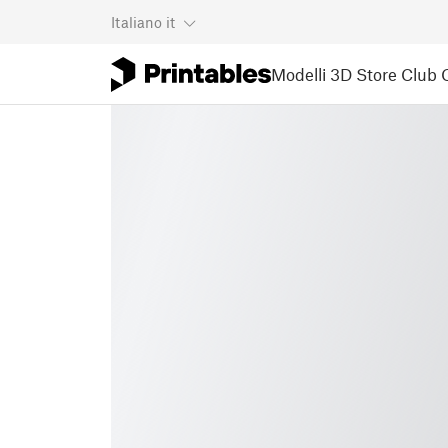
Italiano
it
Modelli 3D
Store
Club