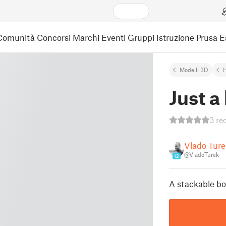
Comunità
Concorsi
Marchi
Eventi
Gruppi
Istruzione
Prusa 
Modelli 3D
Just a
3 re
Vlado Ture
@VladoTurek
12
A stackable bo