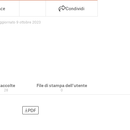
ace
Condividi
ggiornato 9 ottobre 2023
accolte
File di stampa dell'utente
28
0
PDF