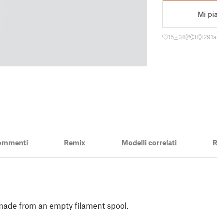
Mi pi
15
38
3
291
a
ommenti
Remix
Modelli correlati
R
made from an empty filament spool.