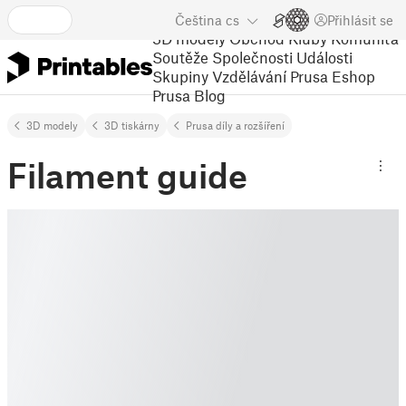
Čeština
cs
Přihlásit se
3D modely
Obchod
Kluby
Komunita
Soutěže
Společnosti
Události
Skupiny
Vzdělávání
Prusa Eshop
Prusa Blog
3D modely
3D tiskárny
Prusa díly a rozšíření
Filament guide