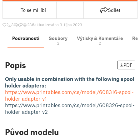
To se mi líbí
Sdílet
2
30
2
236
aktualizováno 9. října 2023
Podrobnosti
Soubory
Výtisky & Komentáře
Re
2
2
Popis
PDF
Only usable in combination with the following spool
holder adapters:
https://www.printables.com/cs/model/608316-spool-
holder-adapter-v1
https://www.printables.com/cs/model/608326-spool-
holder-adapter-v2
Původ modelu