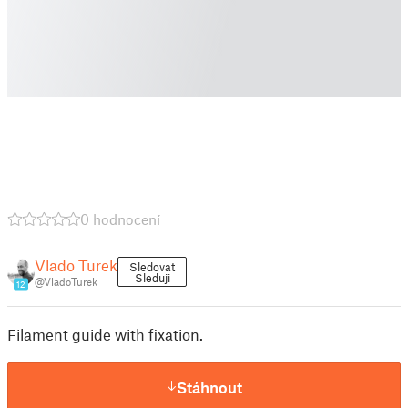
0 hodnocení
Vlado Turek
Sledovat
Sleduji
@VladoTurek
12
Filament guide with fixation.
Stáhnout