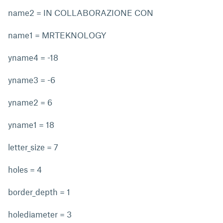
name2 = IN COLLABORAZIONE CON
name1 = MRTEKNOLOGY
yname4 = -18
yname3 = -6
yname2 = 6
yname1 = 18
letter_size = 7
holes = 4
border_depth = 1
holediameter = 3