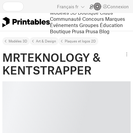
Français
fr
Connexion
Modèles 3D
Boutique
Clubs
Communauté
Concours
Marques
Événements
Groupes
Éducation
Boutique Prusa
Prusa Blog
Modèles 3D
Art & Design
Plaques et logos 2D
MRTEKNOLOGY &
KENTSTRAPPER