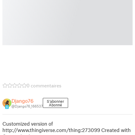
0 commentaires
Django76
S'abonner
Abonné
@Django76_166537
9
Customized version of
http://www.thingiverse.com/thing:273099 Created with