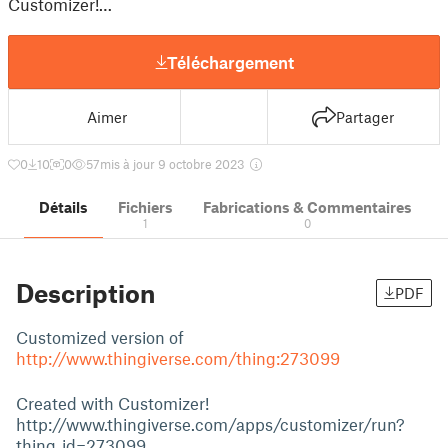
Customizer!…
Téléchargement
Aimer
Partager
0
10
0
57
mis à jour 9 octobre 2023
Détails
Fichiers
Fabrications & Commentaires
1
0
Description
PDF
Customized version of
http://www.thingiverse.com/thing:273099
Created with Customizer!
http://www.thingiverse.com/apps/customizer/run?
thing_id=273099