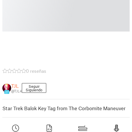
0 reseñas
TJL
Seguir
Siguiendo
@TJL4
27
Star Trek Balok Key Tag from The Corbomite Maneuver