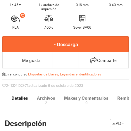
1h 45m
1× archivo de
0.16 mm
0.40 mm
impresión
PLA
7.00 g
Sovol SV06
Descarga
Me gusta
Comparte
En el concurso
Etiquetas de Llaves, Leyendas e Identificadores
2
13
0
71
actualizado 9 de octubre de 2023
Detalles
Archivos
Makes y Comentarios
Remix
2
0
Descripción
PDF