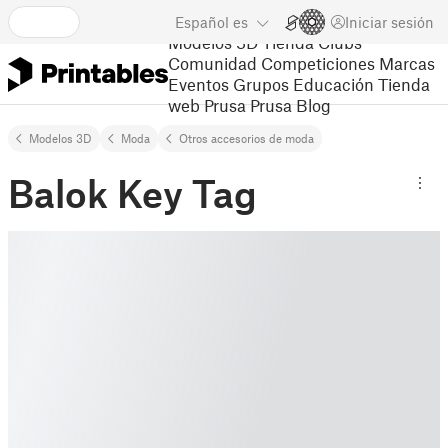
Español
es
Iniciar sesión
Modelos 3D
Tienda
Clubs
Comunidad
Competiciones
Marcas
Eventos
Grupos
Educación
Tienda
web Prusa
Prusa Blog
Modelos 3D
Moda
Otros accesorios de moda
Balok Key Tag