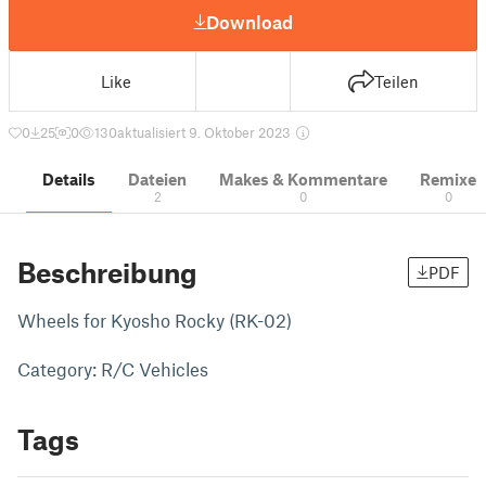
Download
Like
Teilen
0
25
0
130
aktualisiert 9. Oktober 2023
Details
Dateien
Makes & Kommentare
Remixe
2
0
0
Beschreibung
PDF
Wheels for Kyosho Rocky (RK-02)
Category: R/C Vehicles
Tags