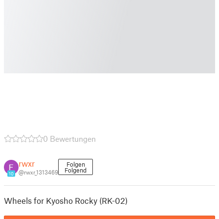
0 Bewertungen
rwxr
Folgen
Folgend
@rwxr_1313469
10
Wheels for Kyosho Rocky (RK-02)