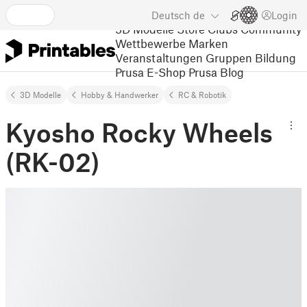
Deutsch
de
Login
3D Modelle
Store
Clubs
Community
Wettbewerbe
Marken
Veranstaltungen
Gruppen
Bildung
Prusa E-Shop
Prusa Blog
3D Modelle
Hobby & Handwerker
RC & Robotik
Kyosho Rocky Wheels
(RK-02)