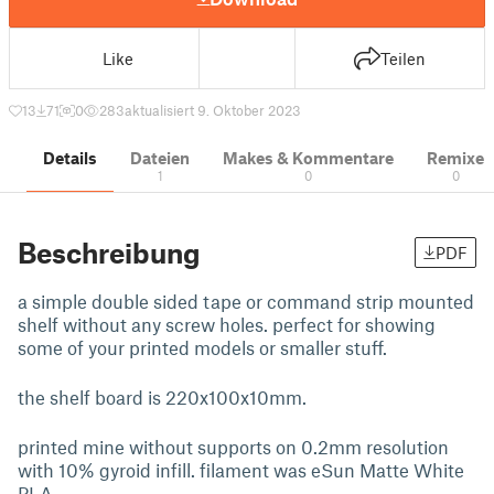
Like
Teilen
13
71
0
283
aktualisiert 9. Oktober 2023
Details
Dateien
Makes & Kommentare
Remixe
1
0
0
Beschreibung
PDF
a simple double sided tape or command strip mounted
shelf without any screw holes. perfect for showing
some of your printed models or smaller stuff.
the shelf board is 220x100x10mm.
printed mine without supports on 0.2mm resolution
with 10% gyroid infill. filament was eSun Matte White
PLA.