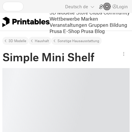
Deutsch
de
Login
3D Modelle
Store
Clubs
Community
Wettbewerbe
Marken
Veranstaltungen
Gruppen
Bildung
Prusa E-Shop
Prusa Blog
3D Modelle
Haushalt
Sonstige Hausausstattung
Simple Mini Shelf