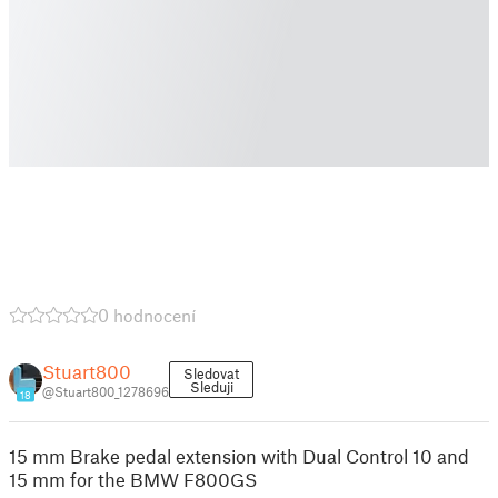
0 hodnocení
Stuart800
Sledovat
Sleduji
@Stuart800_1278696
18
15 mm Brake pedal extension with Dual Control 10 and
15 mm for the BMW F800GS