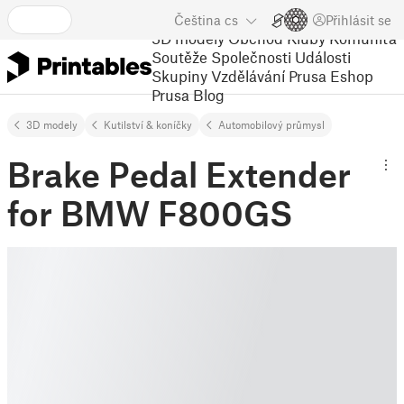
Čeština
cs
Přihlásit se
3D modely
Obchod
Kluby
Komunita
Soutěže
Společnosti
Události
Skupiny
Vzdělávání
Prusa Eshop
Prusa Blog
3D modely
Kutilství & koníčky
Automobilový průmysl
Brake Pedal Extender
for BMW F800GS