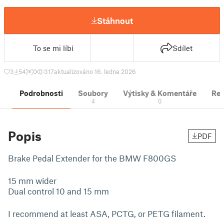
Stáhnout
To se mi líbí
Sdílet
3
54
0
317
aktualizováno 16. ledna 2026
Podrobnosti
Soubory
Výtisky & Komentáře
Re
4
0
Popis
PDF
Brake Pedal Extender for the BMW F800GS
15 mm wider
Dual control 10 and 15 mm
I recommend at least ASA, PCTG, or PETG filament.