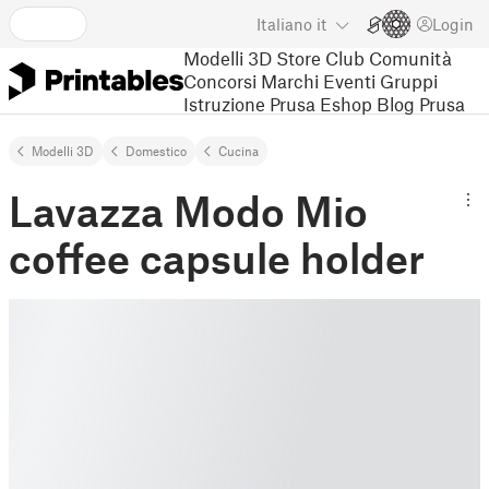
Italiano
it
Login
Modelli 3D
Store
Club
Comunità
Concorsi
Marchi
Eventi
Gruppi
Istruzione
Prusa Eshop
Blog Prusa
Modelli 3D
Domestico
Cucina
Lavazza Modo Mio
coffee capsule holder