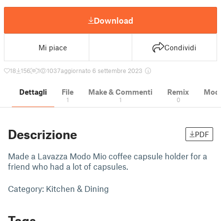
Download
Mi piace
Condividi
18
156
1
1037
aggiornato 6 settembre 2023
Dettagli
File
Make & Commenti
Remix
Model
1
1
0
Descrizione
PDF
Made a Lavazza Modo Mio coffee capsule holder for a
friend who had a lot of capsules.
Category: Kitchen & Dining
Tags