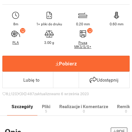
8m
1× pliki do druku
0.20 mm
0.60 mm
PLA
3.00 g
Prusa
MK3/S/S+
Pobierz
Lubię to
Udostępnij
8
123
0
487
zaktualizowano 6 września 2023
Szczegóły
Pliki
Realizacje i Komentarze
Remik
5
0
0
Opis
PDF