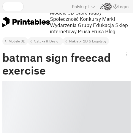
Polski
pl
Login
Modele 3D
Store
Kluby
Społeczność
Konkursy
Marki
Wydarzenia
Grupy
Edukacja
Sklep
internetowy Prusa
Prusa Blog
Modele 3D
Sztuka & Design
Plakietki 2D & Logotypy
batman sign freecad
exercise