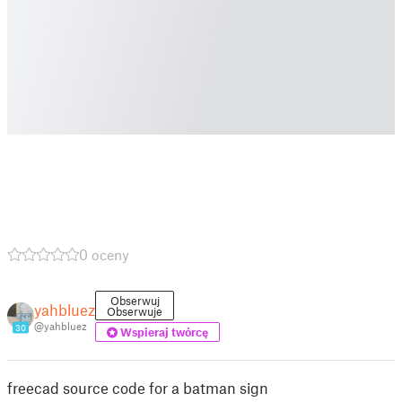
0 oceny
Obserwuj
yahbluez
Obserwuje
@yahbluez
30
Wspieraj twórcę
freecad source code for a batman sign