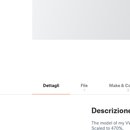
Dettagli
File
Make & C
1
3
Descrizion
The model of my V
Scaled to 470%.