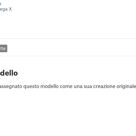
A
Mega X
ette
dello
assegnato questo modello come una sua creazione originale