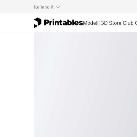
Italiano
it
Modelli 3D
Store
Club