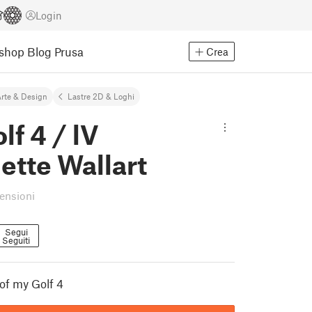
Login
Eshop
Blog Prusa
Crea
rte & Design
Lastre 2D & Loghi
f 4 / lV
ette Wallart
censioni
Segui
Seguiti
 of my Golf 4