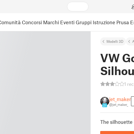
Comunità
Concorsi
Marchi
Eventi
Gruppi
Istruzione
Prusa 
Modelli 3D
A
VW Gol
Silhou
1 re
jet_maker
@jet_maker_
21
The silhouette