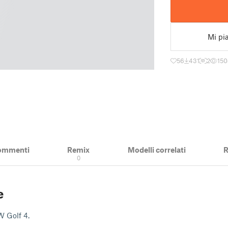
Mi pi
56
431
2
150
ommenti
Remix
Modelli correlati
R
0
e
W Golf 4.