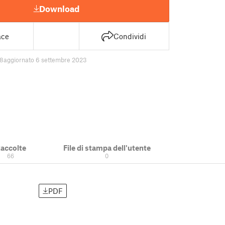
Download
ace
Condividi
8
aggiornato 6 settembre 2023
accolte
File di stampa dell'utente
66
0
PDF