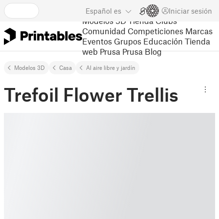
Español
es
Iniciar sesión
Modelos 3D
Tienda
Clubs
Comunidad
Competiciones
Marcas
Eventos
Grupos
Educación
Tienda
web Prusa
Prusa Blog
Modelos 3D
Casa
Al aire libre y jardín
Trefoil Flower Trellis