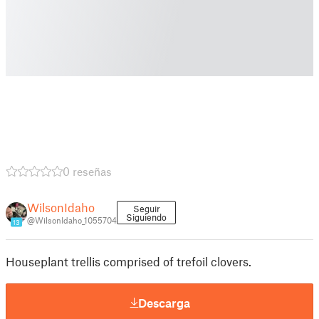
0 reseñas
WilsonIdaho
Seguir
Siguiendo
@WilsonIdaho_1055704
13
Houseplant trellis comprised of trefoil clovers.
Descarga