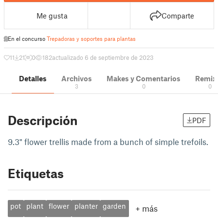
Me gusta
Comparte
En el concurso
Trepadoras y soportes para plantas
11
21
0
182
actualizado 6 de septiembre de 2023
Detalles
Archivos
Makes y Comentarios
Remix
3
0
0
Descripción
PDF
9.3" flower trellis made from a bunch of simple trefoils.
Etiquetas
pot
plant
flower
planter
garden
+
más