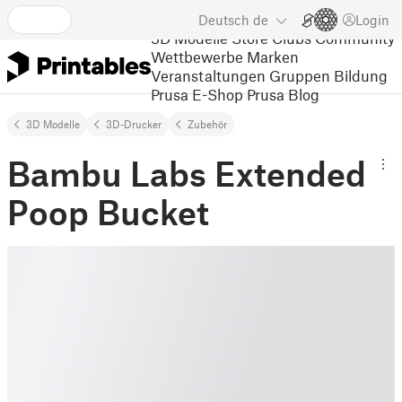
Deutsch
de
Login
3D Modelle
Store
Clubs
Community
Wettbewerbe
Marken
Veranstaltungen
Gruppen
Bildung
Prusa E-Shop
Prusa Blog
3D Modelle
3D-Drucker
Zubehör
Bambu Labs Extended
Poop Bucket