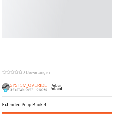
0 Bewertungen
SYST3M_OVERIDE
Folgen
Folgend
@SYST3M_OVERI_1040969
9
Extended Poop Bucket