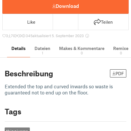
Download
Like
Teilen
3
70
0
345
aktualisiert 5. September 2023
Details
Dateien
Makes & Kommentare
Remixe
1
0
0
Beschreibung
PDF
Extended the top and curved inwards so waste is
guaranteed not to end up on the floor.
Tags