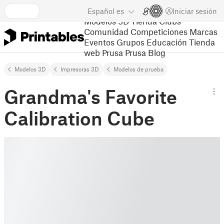
Español
es
Iniciar sesión
Modelos 3D
Tienda
Clubs
Comunidad
Competiciones
Marcas
Eventos
Grupos
Educación
Tienda
web Prusa
Prusa Blog
Modelos 3D
Impresoras 3D
Modelos de prueba
Grandma's Favorite
Calibration Cube