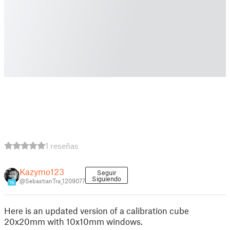
1 reseñas
Kazymo123
Seguir
Siguiendo
@SebastianTra_1209077
16
Here is an updated version of a calibration cube
20x20mm with 10x10mm windows.