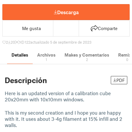
Descarga
Me gusta
Comparte
2
20
1
122
actualizado 5 de septiembre de 2023
Detalles
Archivos
Makes y Comentarios
Remix
1
2
0
Descripción
PDF
Here is an updated version of a calibration cube
20x20mm with 10x10mm windows.
This is my second creation and I hope you are happy
with it. It uses about 3-4g filament at 15% infill and 2
walls.