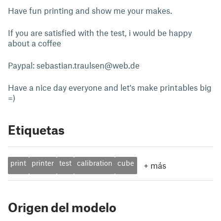
Have fun printing and show me your makes.
If you are satisfied with the test, i would be happy
about a coffee
Paypal:
sebastian.traulsen@web.de
Have a nice day everyone and let's make printables big
=)
Etiquetas
print
printer
test
calibration
cube
+
más
Origen del modelo