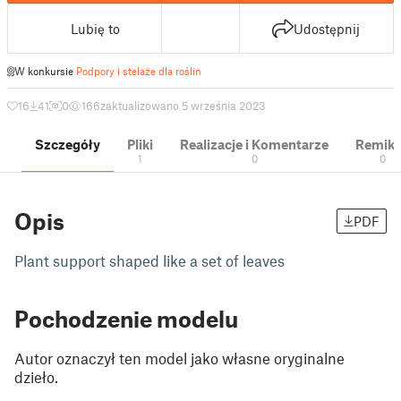
Lubię to
Udostępnij
W konkursie
Podpory i stelaże dla roślin
16
41
0
166
zaktualizowano 5 września 2023
Szczegóły
Pliki
Realizacje i Komentarze
Remik
1
0
0
Opis
PDF
Plant support shaped like a set of leaves
Pochodzenie modelu
Autor oznaczył ten model jako własne oryginalne
dzieło.