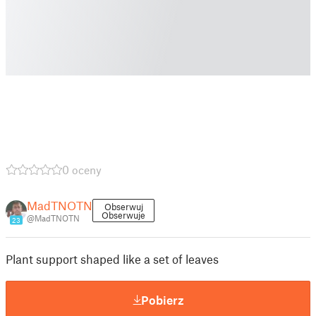
0 oceny
MadTNOTN
Obserwuj
Obserwuje
@MadTNOTN
23
Plant support shaped like a set of leaves
Pobierz