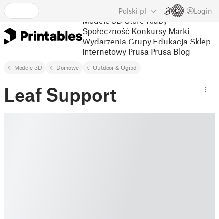
Polski
pl
Login
Modele 3D
Store
Kluby
Społeczność
Konkursy
Marki
Wydarzenia
Grupy
Edukacja
Sklep
internetowy Prusa
Prusa Blog
Modele 3D
Domowe
Outdoor & Ogród
Leaf Support